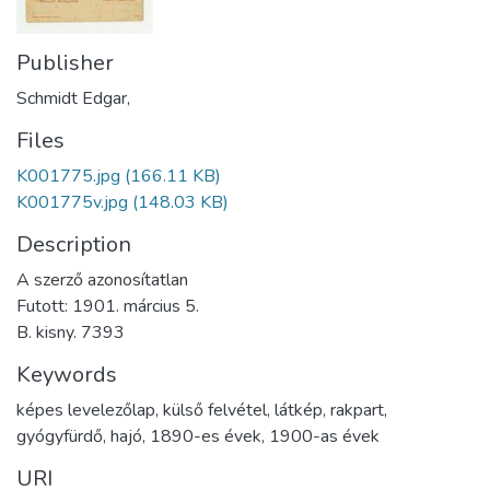
Publisher
Schmidt Edgar,
Files
K001775.jpg
(166.11 KB)
K001775v.jpg
(148.03 KB)
Description
A szerző azonosítatlan
Futott: 1901. március 5.
B. kisny. 7393
Keywords
képes levelezőlap
,
külső felvétel
,
látkép
,
rakpart
,
gyógyfürdő
,
hajó
,
1890-es évek
,
1900-as évek
URI