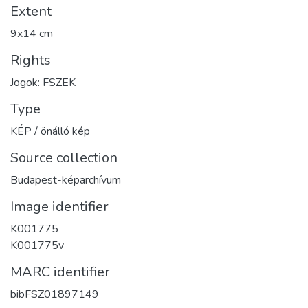
Extent
9x14 cm
Rights
Jogok: FSZEK
Type
KÉP / önálló kép
Source collection
Budapest-képarchívum
Image identifier
K001775
K001775v
MARC identifier
bibFSZ01897149