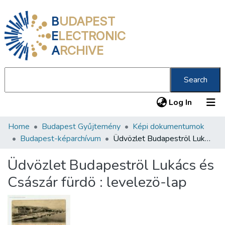
B
UDAPEST
E
LECTRONIC
A
RCHIVE
Search
(current
Log In
Home
Budapest Gyűjtemény
Képi dokumentumok
Communities & Collections
Budapest-képarchívum
Üdvözlet Budapeströl Lukács és Császár fürdö : levelezö-lap
All of DSpace
Üdvözlet Budapeströl Lukács és
Statistics
Császár fürdö : levelezö-lap
About us