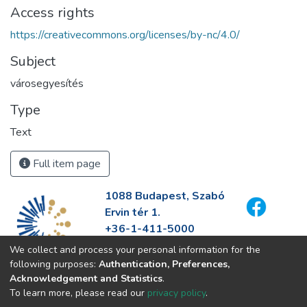
Access rights
https://creativecommons.org/licenses/by-nc/4.0/
Subject
városegyesítés
Type
Text
Full item page
1088 Budapest, Szabó
Ervin tér 1.
+36-1-411-5000
info@fszek.hu
We collect and process your personal information for the
https://fszek.hu
following purposes:
Authentication, Preferences,
Acknowledgement and Statistics
.
To learn more, please read our
privacy policy
.