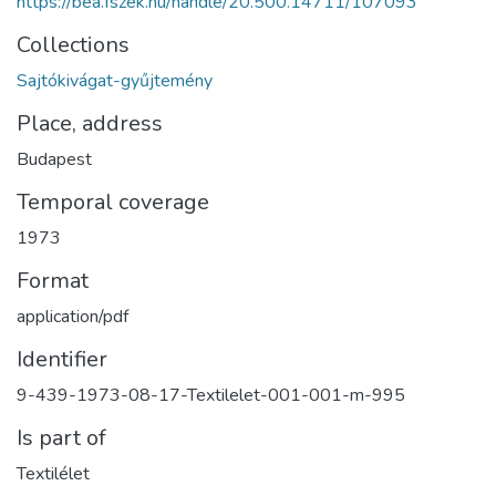
https://bea.fszek.hu/handle/20.500.14711/107093
Collections
Sajtókivágat-gyűjtemény
Place, address
Budapest
Temporal coverage
1973
Format
application/pdf
Identifier
9-439-1973-08-17-Textilelet-001-001-m-995
Is part of
Textilélet