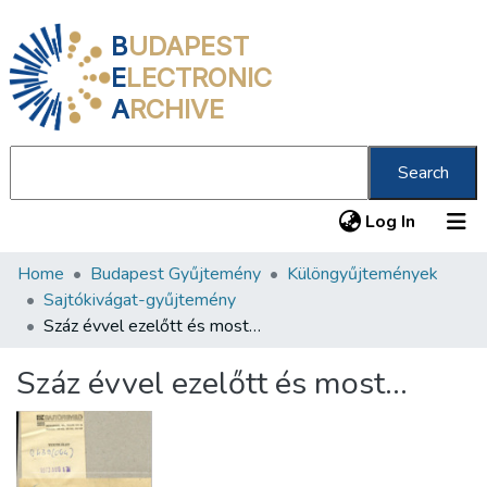
B
UDAPEST
E
LECTRONIC
A
RCHIVE
Search
(current
Log In
Home
Budapest Gyűjtemény
Különgyűjtemények
Communities & Collections
Sajtókivágat-gyűjtemény
All of DSpace
Száz évvel ezelőtt és most…
Statistics
Száz évvel ezelőtt és most…
About us