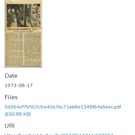
Date
1973-08-17
Files
5d364ef7b503cfce40e7bc71eb8e1348f64a5eec.pdf
(650.88 KB)
URI