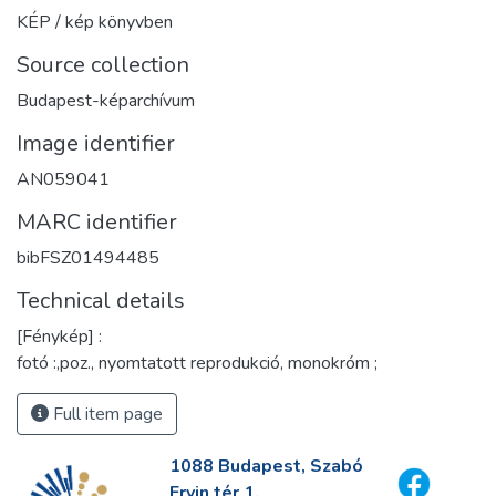
KÉP / kép könyvben
Source collection
Budapest-képarchívum
Image identifier
AN059041
MARC identifier
bibFSZ01494485
Technical details
[Fénykép] :
fotó :,poz., nyomtatott reprodukció, monokróm ;
Full item page
1088 Budapest, Szabó
Ervin tér 1.