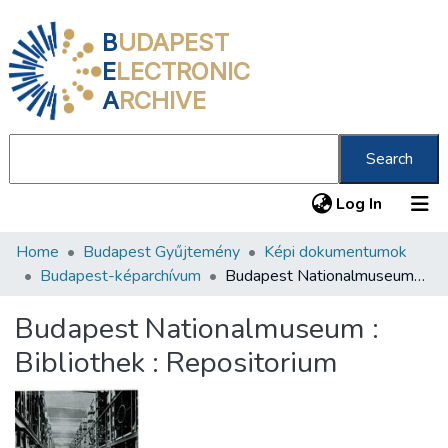
B
UDAPEST
E
LECTRONIC
A
RCHIVE
Search
(current
Log In
Home
Budapest Gyűjtemény
Képi dokumentumok
Communities & Collections
Budapest-képarchívum
Budapest Nationalmuseum : Bibliothek : Repositorium
All of DSpace
Budapest Nationalmuseum :
Statistics
Bibliothek : Repositorium
About us