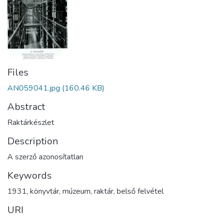
Files
AN059041.jpg
(160.46 KB)
Abstract
Raktárkészlet
Description
A szerző azonosítatlan
Keywords
1931
,
könyvtár
,
múzeum
,
raktár
,
belső felvétel
URI