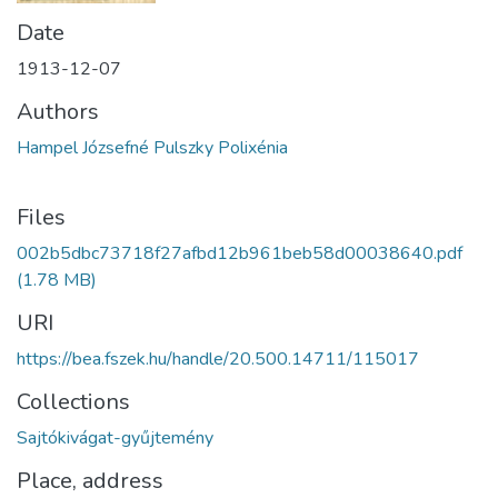
Date
1913-12-07
Authors
Hampel Józsefné Pulszky Polixénia
Files
002b5dbc73718f27afbd12b961beb58d00038640.pdf
(1.78 MB)
URI
https://bea.fszek.hu/handle/20.500.14711/115017
Collections
Sajtókivágat-gyűjtemény
Place, address