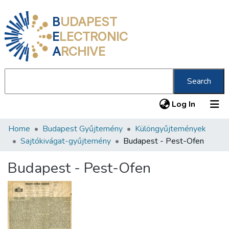
B
UDAPEST
E
LECTRONIC
A
RCHIVE
Search
(current
Log In
Home
Budapest Gyűjtemény
Különgyűjtemények
Communities & Collections
Sajtókivágat-gyűjtemény
Budapest - Pest-Ofen
All of DSpace
Budapest - Pest-Ofen
Statistics
About us