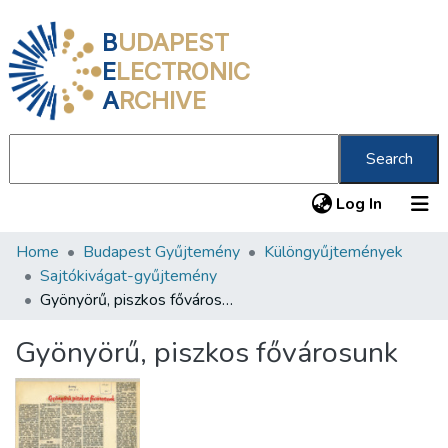
B
UDAPEST
E
LECTRONIC
A
RCHIVE
Search
(current
Log In
Home
Budapest Gyűjtemény
Különgyűjtemények
Communities & Collections
Sajtókivágat-gyűjtemény
All of DSpace
Gyönyörű, piszkos fővárosunk
Statistics
Gyönyörű, piszkos fővárosunk
About us