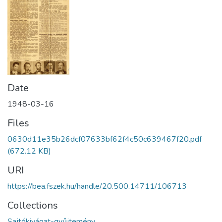
Date
1948-03-16
Files
0630d11e35b26dcf07633bf62f4c50c639467f20.pdf
(672.12 KB)
URI
https://bea.fszek.hu/handle/20.500.14711/106713
Collections
Sajtókivágat-gyűjtemény