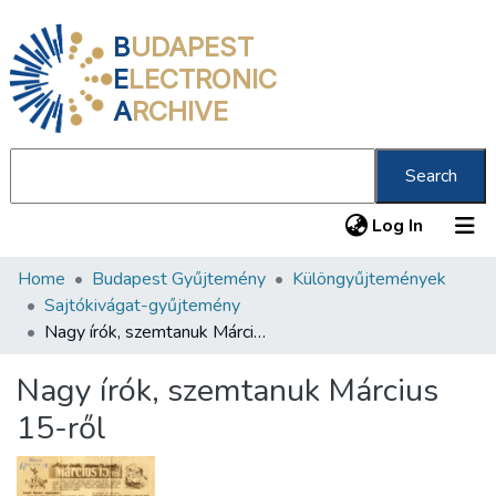
B
UDAPEST
E
LECTRONIC
A
RCHIVE
Search
(current
Log In
Home
Budapest Gyűjtemény
Különgyűjtemények
Communities & Collections
Sajtókivágat-gyűjtemény
All of DSpace
Nagy írók, szemtanuk Március 15-ről
Statistics
Nagy írók, szemtanuk Március
About us
15-ről