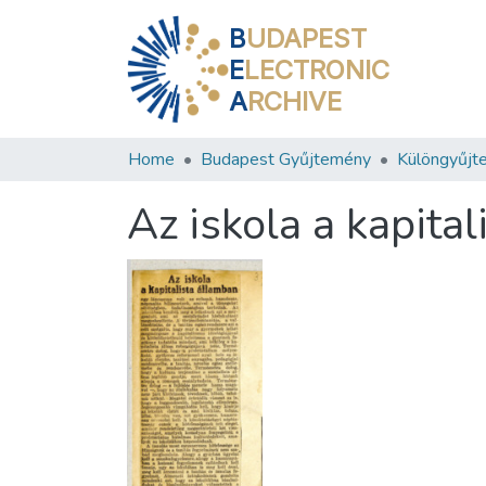
B
UDAPEST
E
LECTRONIC
A
RCHIVE
Home
Budapest Gyűjtemény
Különgyűjt
Az iskola a kapita