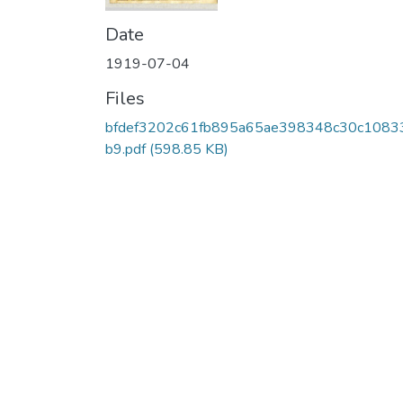
Date
1919-07-04
Files
bfdef3202c61fb895a65ae398348c30c1083
b9.pdf
(598.85 KB)