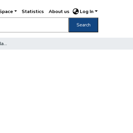
DSpace
Statistics
About us
Log In
Search
Az iskola a kapitalista államban