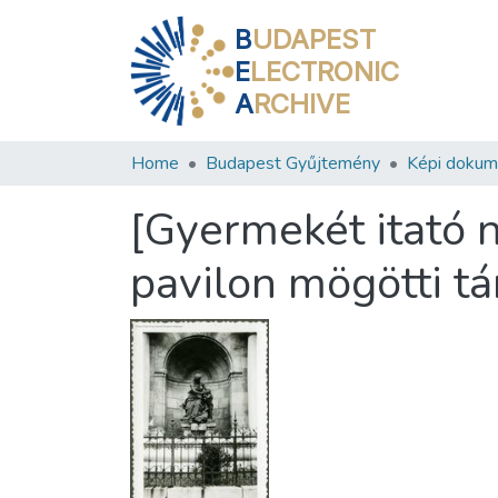
B
UDAPEST
E
LECTRONIC
A
RCHIVE
Home
Budapest Gyűjtemény
Képi doku
[Gyermekét itató n
pavilon mögötti t