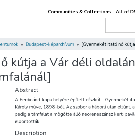
Communities & Collections
All of 
mentumok
Budapest-képarchívum
ő kútja a Vár déli oldalán
ámfalánál]
Abstract
A Ferdinánd-kapu helyére épített díszkút - Gyermekét ita
Károly műve, 1898-ból. Az szobor a háború után eltűnt,
pedig a támfalat a mögötte álló neoreneszánsz kerti pavi
elbontották
Description