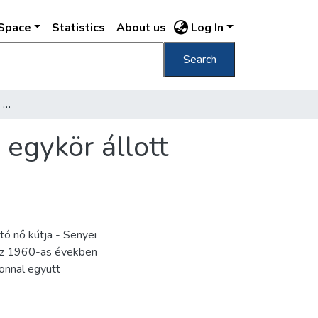
DSpace
Statistics
About us
Log In
Search
[Gyermekét itató nő kútja a Vár déli oldalán egykör állott pavilon mögötti támfalánál]
 egykör állott
tó nő kútja - Senyei
 az 1960-as években
lonnal együtt