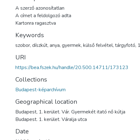
A szerző azonosítatlan
A címet a feldolgozó adta
Kartonra ragasztva
Keywords
szobor
,
díszkút
,
anya
,
gyermek
,
külső felvétel
,
tárgyfotó
,
URI
https://bea.fszek.hu/handle/20.500.14711/173123
Collections
Budapest-képarchívum
Geographical location
Budapest, 1. kerület. Vár. Gyermekét itató nő kútja
Budapest. 1. kerület. Váralja utca
Date