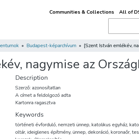
Communities & Collections
All of 
mentumok
Budapest-képarchívum
ékév, nagymise az Ország
Description
Szerző: azonosítatlan
A címet a feldolgozó adta
Kartonra ragasztva
Keywords
történeti évforduló
,
nemzeti ünnep
,
katolikus egyház
,
kato
oltár
,
ideiglenes építmény
,
ünnep
,
dekoráció
,
koronaőr
,
tes