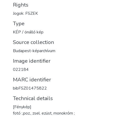
Rights
Jogok: FSZEK
Type
KÉP / önálló kép
Source collection
Budapest-képarchívum
Image identifier
022184
MARC identifier
bibFSZ01475822
Technical details
[Fénykép]
fotó :,poz., zsel. ezüst, monokróm ;