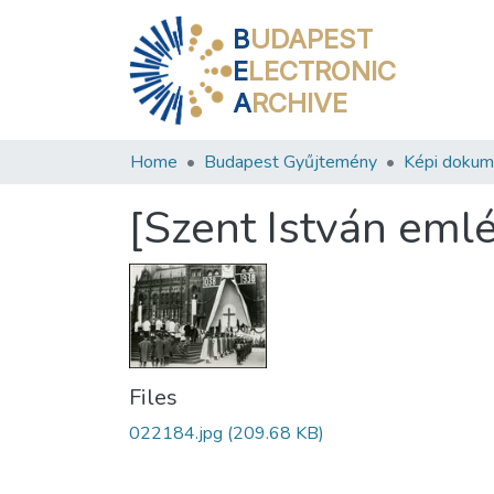
B
UDAPEST
E
LECTRONIC
A
RCHIVE
Home
Budapest Gyűjtemény
Képi doku
[Szent István eml
Files
022184.jpg
(209.68 KB)