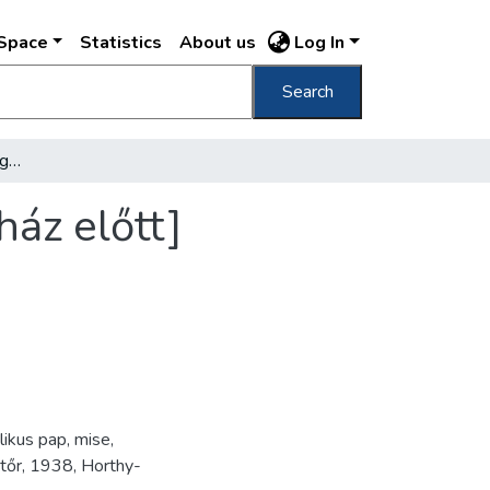
DSpace
Statistics
About us
Log In
Search
[Szent István emlékév, nagymise az Országház előtt]
ház előtt]
likus pap
,
mise
,
tőr
,
1938
,
Horthy-