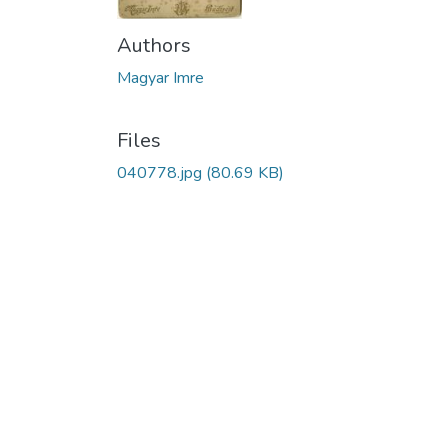
Authors
Magyar Imre
Files
040778.jpg
(80.69 KB)