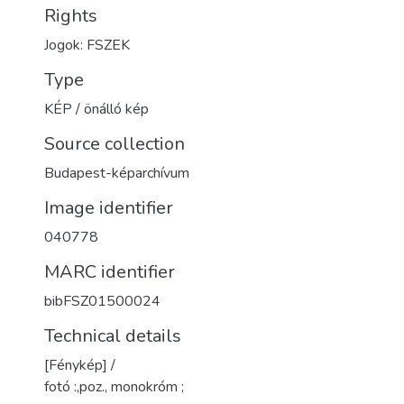
Rights
Jogok: FSZEK
Type
KÉP / önálló kép
Source collection
Budapest-képarchívum
Image identifier
040778
MARC identifier
bibFSZ01500024
Technical details
[Fénykép] /
fotó :,poz., monokróm ;