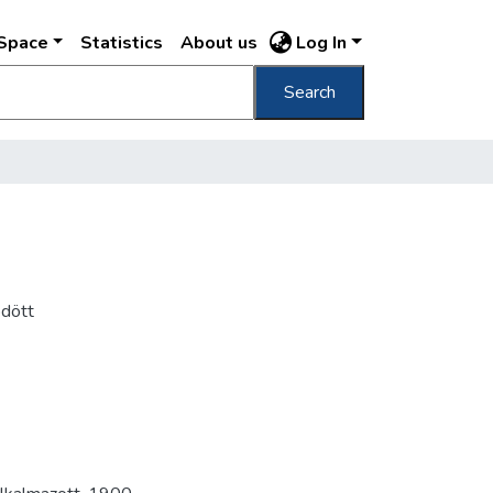
DSpace
Statistics
About us
Log In
Search
ödött