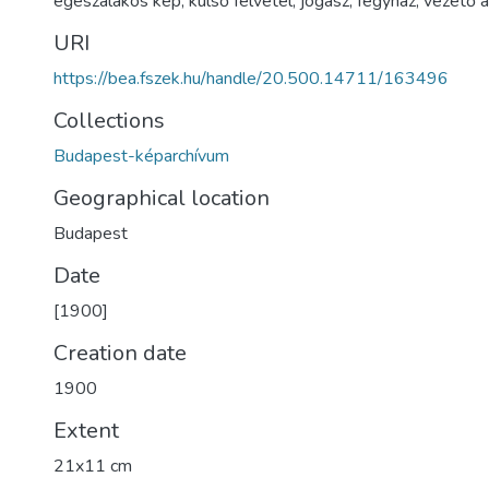
egészalakos kép
,
külső felvétel
,
jogász
,
fegyház
,
vezető a
URI
https://bea.fszek.hu/handle/20.500.14711/163496
Collections
Budapest-képarchívum
Geographical location
Budapest
Date
[1900]
Creation date
1900
Extent
21x11 cm