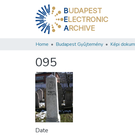
B
UDAPEST
E
LECTRONIC
A
RCHIVE
Home
Budapest Gyűjtemény
Képi doku
095
Date