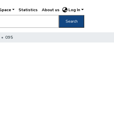
DSpace
Statistics
About us
Log In
Search
095