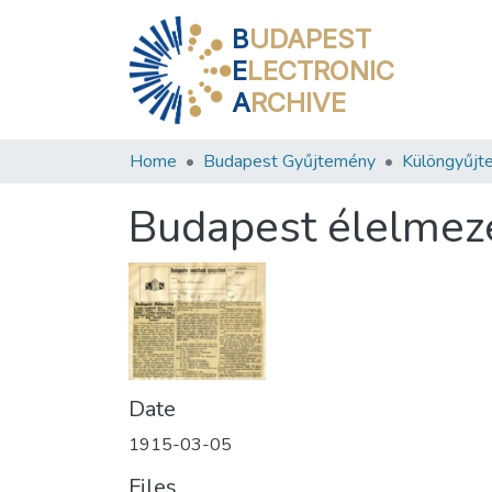
B
UDAPEST
E
LECTRONIC
A
RCHIVE
Home
Budapest Gyűjtemény
Különgyűjt
Budapest élelmez
Date
1915-03-05
Files