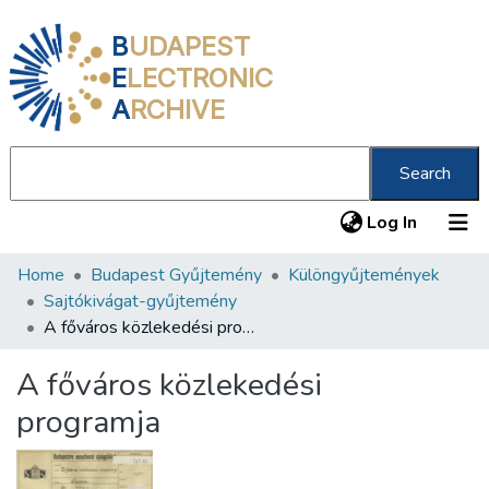
B
UDAPEST
E
LECTRONIC
A
RCHIVE
Search
(current
Log In
Home
Budapest Gyűjtemény
Különgyűjtemények
Communities & Collections
Sajtókivágat-gyűjtemény
All of DSpace
A főváros közlekedési programja
Statistics
A főváros közlekedési
About us
programja