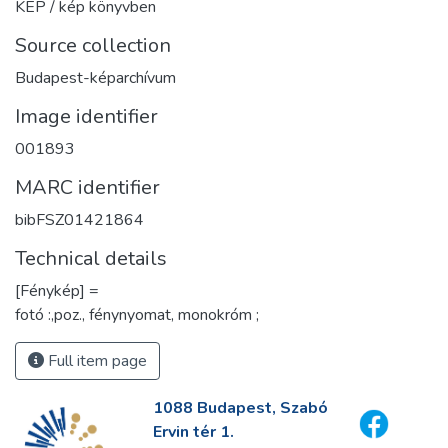
KÉP / kép könyvben
Source collection
Budapest-képarchívum
Image identifier
001893
MARC identifier
bibFSZ01421864
Technical details
[Fénykép] =
fotó :,poz., fénynyomat, monokróm ;
Full item page
1088 Budapest, Szabó
Ervin tér 1.