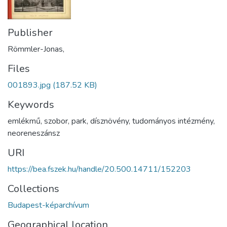
Publisher
Römmler-Jonas,
Files
001893.jpg
(187.52 KB)
Keywords
emlékmű
,
szobor
,
park
,
dísznövény
,
tudományos intézmény
,
neoreneszánsz
URI
https://bea.fszek.hu/handle/20.500.14711/152203
Collections
Budapest-képarchívum
Geographical location