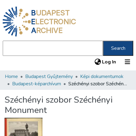
B
UDAPEST
E
LECTRONIC
A
RCHIVE
Search
(current
Log In
Home
Budapest Gyűjtemény
Képi dokumentumok
Communities & Collections
Budapest-képarchívum
Széchényi szobor Széchényi Monument
All of DSpace
Széchényi szobor Széchényi
Statistics
Monument
About us