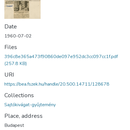
Date
1960-07-02
Files
396c8e365a473f90860de097e952dc3cc097cc1f.pdf
(257.8 KB)
URI
https://bea.fszek.hu/handle/20.500.14711/128678
Collections
Sajtókivágat-gyűjtemény
Place, address
Budapest