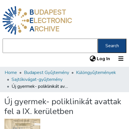
B
UDAPEST
E
LECTRONIC
A
RCHIVE
Search
(current
Log In
Home
Budapest Gyűjtemény
Különgyűjtemények
Communities & Collections
Sajtókivágat-gyűjtemény
All of DSpace
Új gyermek- poliklinikát avattak fel a IX. kerületben
Statistics
Új gyermek- poliklinikát avattak
About us
fel a IX. kerületben