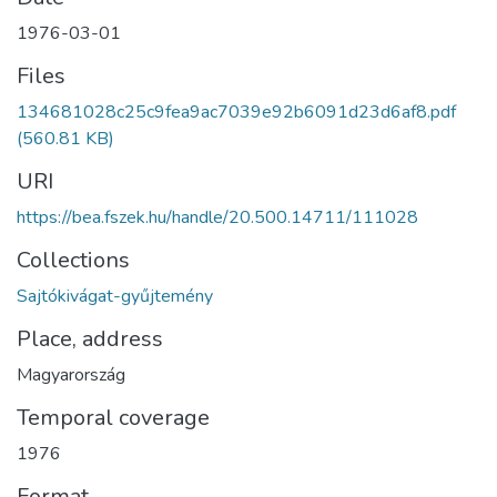
1976-03-01
Files
134681028c25c9fea9ac7039e92b6091d23d6af8.pdf
(560.81 KB)
URI
https://bea.fszek.hu/handle/20.500.14711/111028
Collections
Sajtókivágat-gyűjtemény
Place, address
Magyarország
Temporal coverage
1976
Format