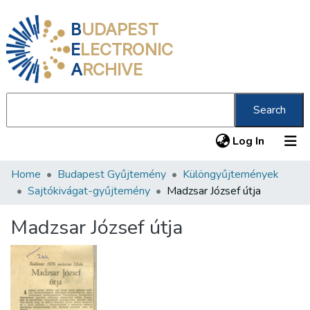
B
UDAPEST
E
LECTRONIC
A
RCHIVE
Search
(current
Log In
Home
Budapest Gyűjtemény
Különgyűjtemények
Communities & Collections
Sajtókivágat-gyűjtemény
Madzsar József útja
All of DSpace
Madzsar József útja
Statistics
About us