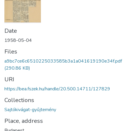
Date
1958-05-04
Files
a9bc7ce6c6510225033585b3a1a041619190e34f.pdf
(290.86 KB)
URI
https://bea.fszek.hu/handle/20.500.14711/127829
Collections
Sajtókivágat-gyűjtemény
Place, address
Budapest