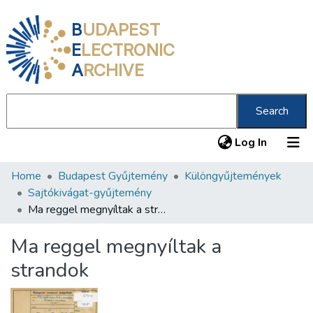
B
UDAPEST
E
LECTRONIC
A
RCHIVE
Search
(current
Log In
Home
Budapest Gyűjtemény
Különgyűjtemények
Communities & Collections
Sajtókivágat-gyűjtemény
All of DSpace
Ma reggel megnyíltak a strandok
Statistics
Ma reggel megnyíltak a
About us
strandok