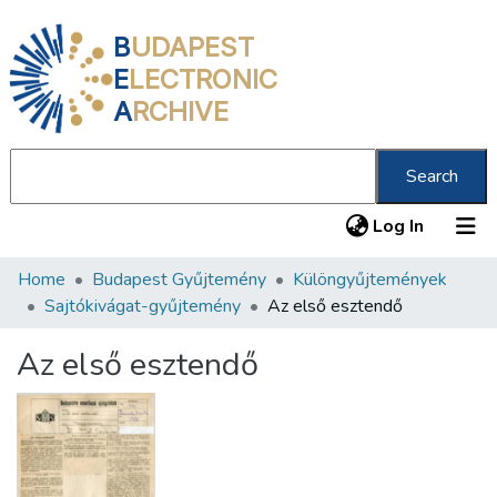
B
UDAPEST
E
LECTRONIC
A
RCHIVE
Search
(current
Log In
Home
Budapest Gyűjtemény
Különgyűjtemények
Communities & Collections
Sajtókivágat-gyűjtemény
Az első esztendő
All of DSpace
Az első esztendő
Statistics
About us