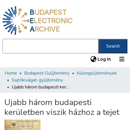
B
UDAPEST
E
LECTRONIC
A
RCHIVE
Search
(current
Log In
Home
Budapest Gyűjtemény
Különgyűjtemények
Communities & Collections
Sajtókivágat-gyűjtemény
All of DSpace
Ujabb három budapesti kerületben viszik házhoz a tejet
Statistics
Ujabb három budapesti
About us
kerületben viszik házhoz a tejet