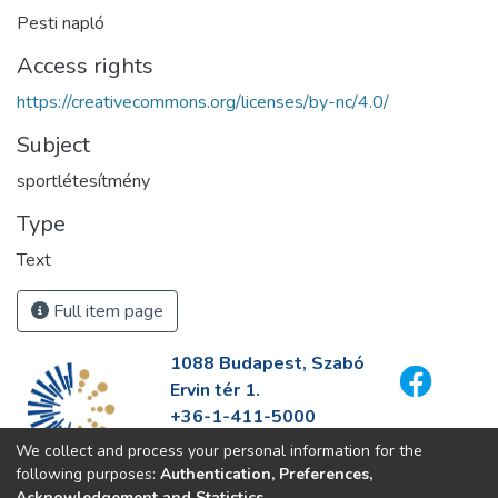
Pesti napló
Access rights
https://creativecommons.org/licenses/by-nc/4.0/
Subject
sportlétesítmény
Type
Text
Full item page
1088 Budapest, Szabó
Ervin tér 1.
+36-1-411-5000
info@fszek.hu
We collect and process your personal information for the
https://fszek.hu
following purposes:
Authentication, Preferences,
Acknowledgement and Statistics
.