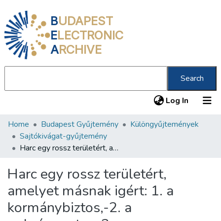
B
UDAPEST
E
LECTRONIC
A
RCHIVE
Search
(current
Log In
Home
Budapest Gyűjtemény
Különgyűjtemények
Communities & Collections
Sajtókivágat-gyűjtemény
All of DSpace
Harc egy rossz területért, amelyet másnak igért: 1. a kormánybiztos,-2. a polgármester,-3. az alpolgármester
Statistics
Harc egy rossz területért,
About us
amelyet másnak igért: 1. a
kormánybiztos,-2. a