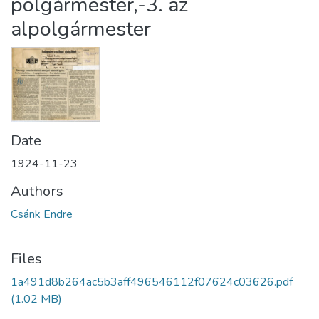
polgármester,-3. az
alpolgármester
Date
1924-11-23
Authors
Csánk Endre
Files
1a491d8b264ac5b3aff496546112f07624c03626.pdf
(1.02 MB)