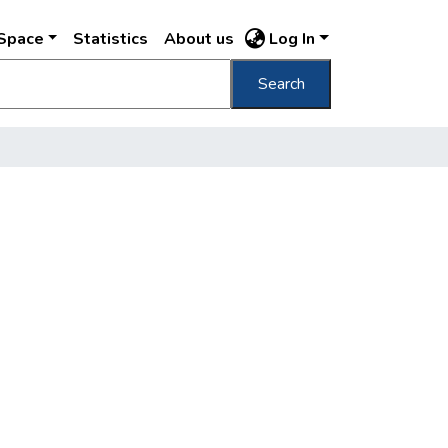
DSpace
Statistics
About us
Log In
Search