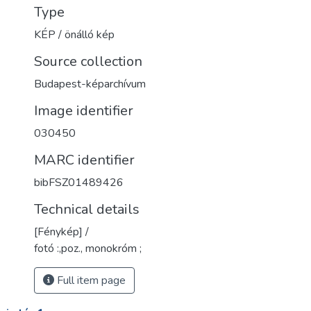
Type
KÉP / önálló kép
Source collection
Budapest-képarchívum
Image identifier
030450
MARC identifier
bibFSZ01489426
Technical details
[Fénykép] /
fotó :,poz., monokróm ;
Full item page