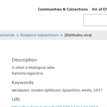
Communities & Collections
All of 
mentumok
Budapest-képarchívum
[Batthyány utca]
Description
A címet a feldolgozó adta
Kartonra ragasztva
Keywords
lakóépület
,
modern építészet
,
épületfotó
,
erkély
,
1937
URI