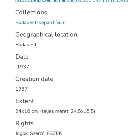
https://bea.fszek.hu/handle/20.500.14711/161963
Collections
Budapest-képarchívum
Geographical location
Budapest
Date
[1937]
Creation date
1937
Extent
24x18 cm, (teljes méret: 24,5x18,5)
Rights
Jogok: Szerző; FSZEK