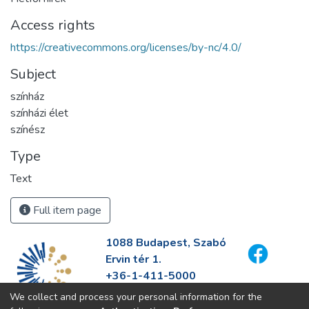
Access rights
https://creativecommons.org/licenses/by-nc/4.0/
Subject
színház
színházi élet
színész
Type
Text
Full item page
1088 Budapest, Szabó
Ervin tér 1.
+36-1-411-5000
info@fszek.hu
We collect and process your personal information for the