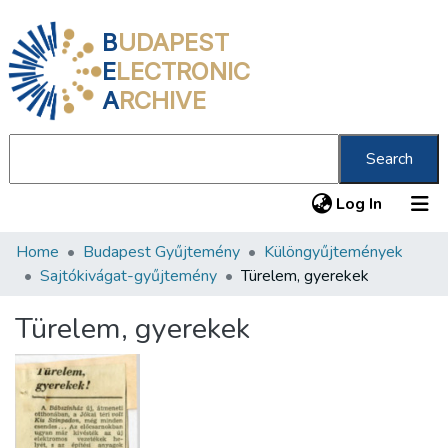
B
UDAPEST
E
LECTRONIC
A
RCHIVE
Search
(current
Log In
Home
Budapest Gyűjtemény
Különgyűjtemények
Communities & Collections
Sajtókivágat-gyűjtemény
Türelem, gyerekek
All of DSpace
Türelem, gyerekek
Statistics
About us