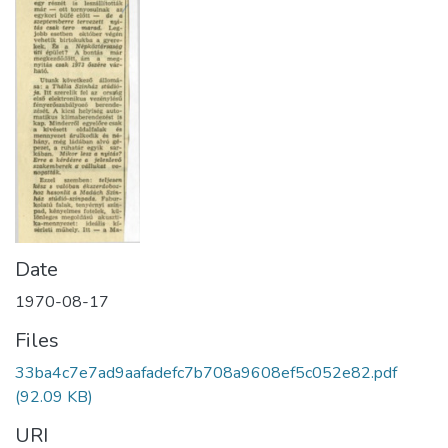
Date
1970-08-17
Files
33ba4c7e7ad9aafadefc7b708a9608ef5c052e82.pdf
(92.09 KB)
URI