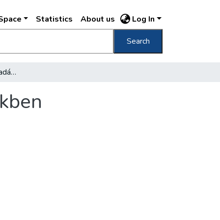
DSpace
Statistics
About us
Log In
Search
Beruházásaink egyharmadát láthattuk képekben
ekben