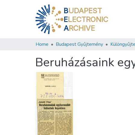
B
UDAPEST
E
LECTRONIC
A
RCHIVE
Home
Budapest Gyűjtemény
Különgyűjt
Beruházásaink eg