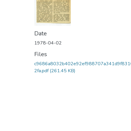
Date
1978-04-02
Files
c9686a8032b402e92ef988707a341d9f831
2fa.pdf
(261.45 KB)