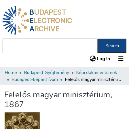
B
UDAPEST
E
LECTRONIC
A
RCHIVE
Search
(current
Log In
Home
Budapest Gyűjtemény
Képi dokumentumok
Communities & Collections
Budapest-képarchívum
Felelős magyar minisztérium, 1867
All of DSpace
Felelős magyar minisztérium,
Statistics
1867
About us