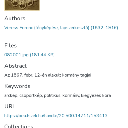
Authors
Veress Ferenc (fényképész, lapszerkesztő) (1832-1916)
Files
082001.jpg
(181.44 KB)
Abstract
Az 1867. febr. 12-én alakult kormány tagjai
Keywords
arckép
,
csoportkép
,
politikus
,
kormány
,
kiegyezés kora
URI
https://bea.fszek.hu/handle/20.500.14711/153413
Collections