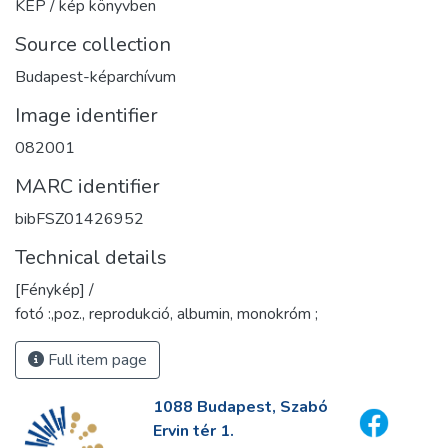
KÉP / kép könyvben
Source collection
Budapest-képarchívum
Image identifier
082001
MARC identifier
bibFSZ01426952
Technical details
[Fénykép] /
fotó :,poz., reprodukció, albumin, monokróm ;
Full item page
1088 Budapest, Szabó
Ervin tér 1.