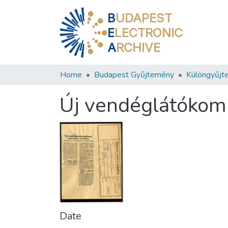
B
UDAPEST
E
LECTRONIC
A
RCHIVE
Home
Budapest Gyűjtemény
Különgyűjt
Új vendéglátókombi
Date