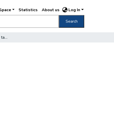
DSpace
Statistics
About us
Log In
Search
Új vendéglátókombinát, tatarozás, távfűtés