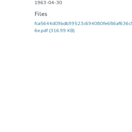
1963-04-30
Files
fca5644d09bdb99523c694080fe686af636c
6e.pdf
(316.99 KB)