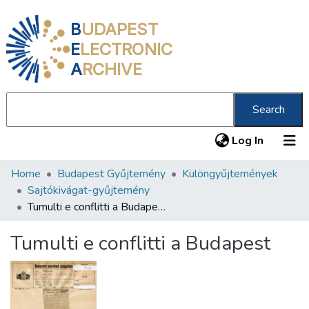
B
UDAPEST
E
LECTRONIC
A
RCHIVE
Search
(current
Log In
Home
Budapest Gyűjtemény
Különgyűjtemények
Communities & Collections
Sajtókivágat-gyűjtemény
All of DSpace
Tumulti e conflitti a Budapest
Statistics
Tumulti e conflitti a Budapest
About us