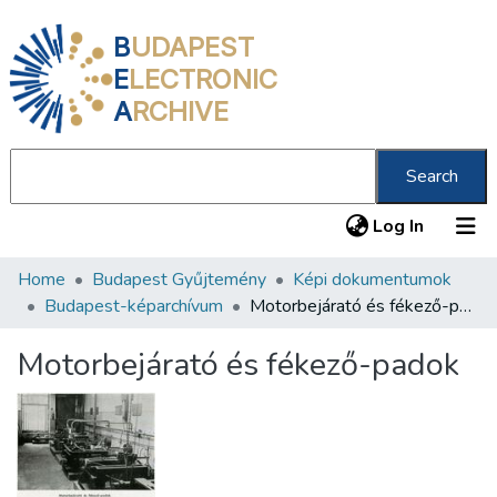
B
UDAPEST
E
LECTRONIC
A
RCHIVE
Search
(current
Log In
Home
Budapest Gyűjtemény
Képi dokumentumok
Communities & Collections
Budapest-képarchívum
Motorbejárató és fékező-padok
All of DSpace
Motorbejárató és fékező-padok
Statistics
About us