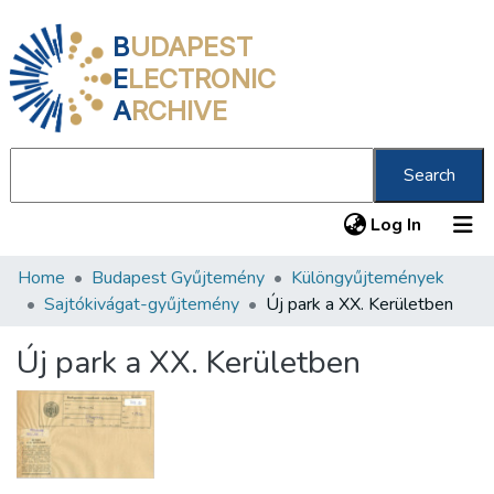
B
UDAPEST
E
LECTRONIC
A
RCHIVE
Search
(current
Log In
Home
Budapest Gyűjtemény
Különgyűjtemények
Communities & Collections
Sajtókivágat-gyűjtemény
Új park a XX. Kerületben
All of DSpace
Új park a XX. Kerületben
Statistics
About us