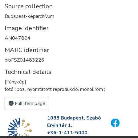
Source collection
Budapest-képarchívum
Image identifier
AN047804
MARC identifier
bibFSZ01483226
Technical details
[Fénykép]
fotó :,poz., nyomtatott reprodukció, monokróm ;
Full item page
1088 Budapest, Szabó
Ervin tér 1.
+36-1-411-5000