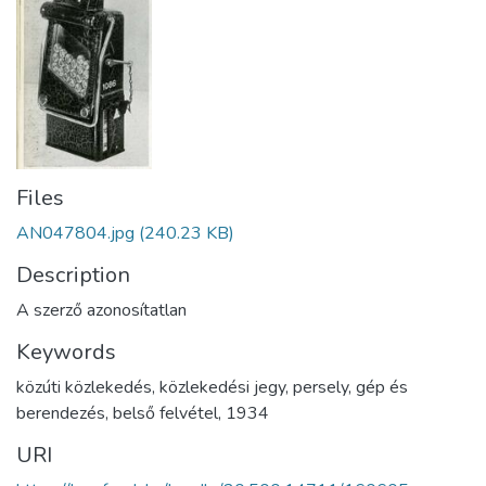
Files
AN047804.jpg
(240.23 KB)
Description
A szerző azonosítatlan
Keywords
közúti közlekedés
,
közlekedési jegy
,
persely
,
gép és
berendezés
,
belső felvétel
,
1934
URI