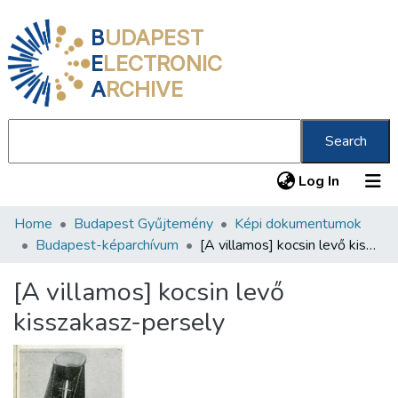
B
UDAPEST
E
LECTRONIC
A
RCHIVE
Search
(current
Log In
Home
Budapest Gyűjtemény
Képi dokumentumok
Communities & Collections
Budapest-képarchívum
[A villamos] kocsin levő kisszakasz-persely
All of DSpace
[A villamos] kocsin levő
Statistics
kisszakasz-persely
About us