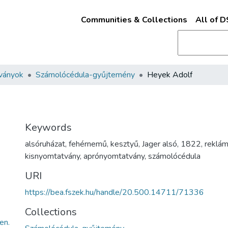
Communities & Collections
All of 
ványok
Számolócédula-gyűjtemény
Heyek Adolf
Keywords
alsóruházat
,
fehérnemű
,
kesztyű
,
Jager alsó
,
1822
,
reklá
kisnyomtatvány
,
aprónyomtatvány
,
számolócédula
URI
https://bea.fszek.hu/handle/20.500.14711/71336
Collections
en.