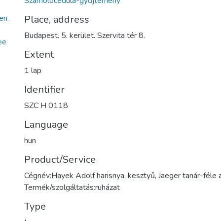
Számolócédula-gyűjtemény
en.
Place, address
Budapest. 5. kerület. Szervita tér 8.
ee
Extent
1 lap
Identifier
SZC H 0118
Language
hun
Product/Service
Cégnév:Hayek Adolf harisnya, kesztyű, Jaeger tanár-féle 
Termék/szolgáltatás:ruházat
Type