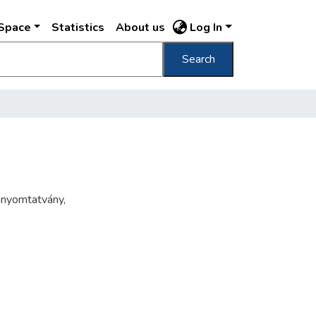
DSpace
Statistics
About us
Log In
Search
mnyomtatvány
,