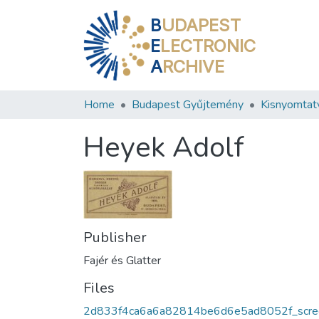
B
UDAPEST
E
LECTRONIC
A
RCHIVE
Home
Budapest Gyűjtemény
Kisnyomtat
Heyek Adolf
Publisher
Fajér és Glatter
Files
2d833f4ca6a6a82814be6d6e5ad8052f_scre