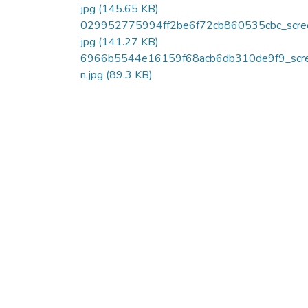
jpg
(145.65 KB)
029952775994ff2be6f72cb860535cbc_scre
jpg
(141.27 KB)
6966b5544e16159f68acb6db310de9f9_scr
n.jpg
(89.3 KB)