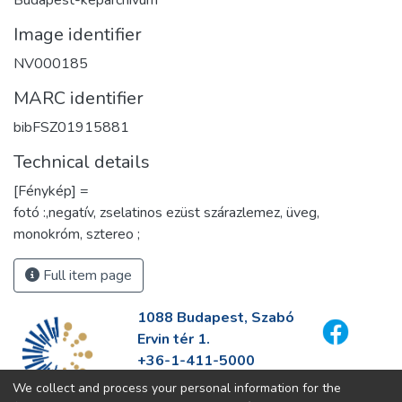
Image identifier
NV000185
MARC identifier
bibFSZ01915881
Technical details
[Fénykép] =
fotó :,negatív, zselatinos ezüst szárazlemez, üveg,
monokróm, sztereo ;
Full item page
1088 Budapest, Szabó
Ervin tér 1.
+36-1-411-5000
info@fszek.hu
We collect and process your personal information for the