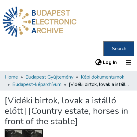
B
UDAPEST
E
LECTRONIC
A
RCHIVE
Search
(current
Log In
Home
Budapest Gyűjtemény
Képi dokumentumok
Communities & Collections
Budapest-képarchívum
[Vidéki birtok, lovak a istálló előtt] [Country estate, horses in front of the stable]
All of DSpace
[Vidéki birtok, lovak a istálló
Statistics
előtt] [Country estate, horses in
About us
front of the stable]