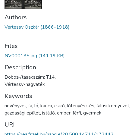
Authors
Vértessy Oszkár (1866-1918)
Files
NV000185.jpg
(141.19 KB)
Description
Doboz-/tasakszám: T14.
Vértessy-hagyaték
Keywords
növényzet
,
fa
,
ló
,
kanca
,
csikó
,
lótenyésztés
,
falusi környezet
,
gazdasági épület
,
istálló
,
ember
,
férfi
,
gyermek
URI
https://bea.fszek.hu/handle/20.500.14711/172442