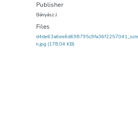
Publisher
Bányász J.
Files
d4de63a6ee6d698795c9fa36f2257041_scr
n.jpg
(178.04 KB)