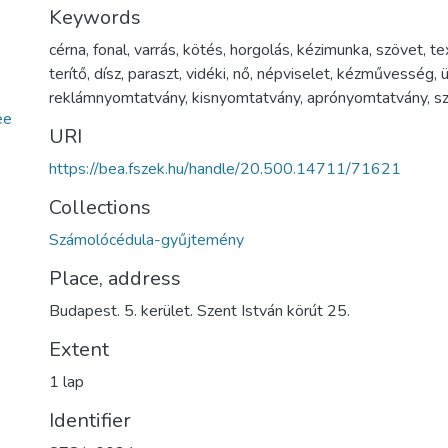
Keywords
cérna
,
fonal
,
varrás
,
kötés
,
horgolás
,
kézimunka
,
szövet
,
tex
terítő
,
dísz
,
paraszt
,
vidéki
,
nő
,
népviselet
,
kézművesség
,
ü
reklámnyomtatvány
,
kisnyomtatvány
,
aprónyomtatvány
,
s
ee
URI
https://bea.fszek.hu/handle/20.500.14711/71621
Collections
Számolócédula-gyűjtemény
Place, address
Budapest. 5. kerület. Szent István körút 25.
Extent
1 lap
Identifier