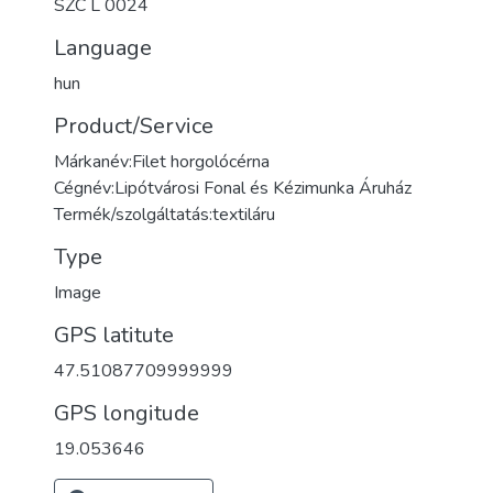
SZC L 0024
Language
hun
Product/Service
Márkanév:Filet horgolócérna
Cégnév:Lipótvárosi Fonal és Kézimunka Áruház
Termék/szolgáltatás:textiláru
Type
Image
GPS latitute
47.51087709999999
GPS longitude
19.053646