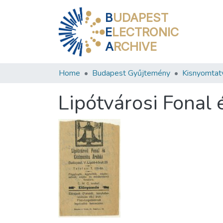
B
UDAPEST
E
LECTRONIC
A
RCHIVE
Home
Budapest Gyűjtemény
Kisnyomtat
Lipótvárosi Fonal