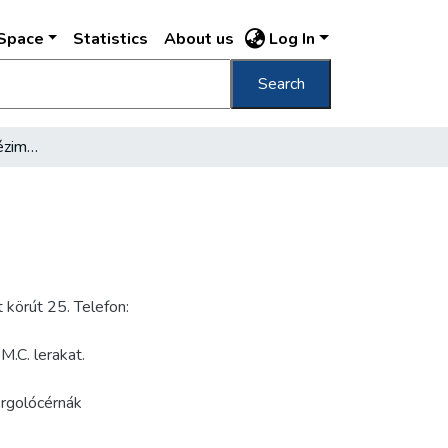
DSpace
Statistics
About us
Log In
Search
Lipótvárosi Fonal és Kézimunka Áruház
 körút 25. Telefon:
M.C. lerakat.
orgolócérnák