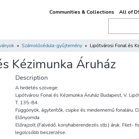
Communities & Collections
All of 
ványok
Számolócédula-gyűjtemény
 és Kézimunka Áruház
Description
A hirdetés szövege:
Lipótvárosi Fonal és Kézimunka Áruház Budapest, V. Lipót
T. 135-84.
Függönyök, ágyterítők, csipke és mindennemű fonaláru. D.
Előnyomda
Előrajzolt (Falvédő, konyhaberendezés stb.) áruk. Filet- f
legolcsóbb beszerzése.