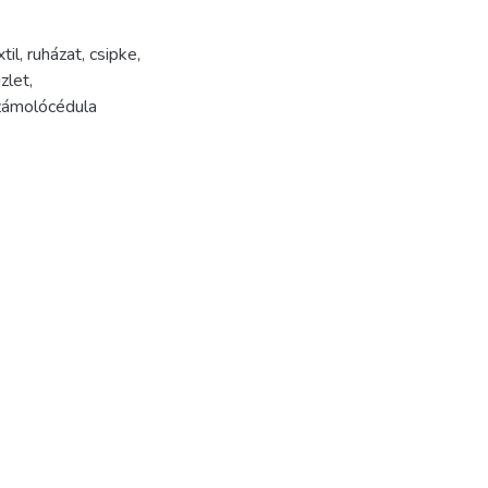
til
,
ruházat
,
csipke
,
zlet
,
zámolócédula