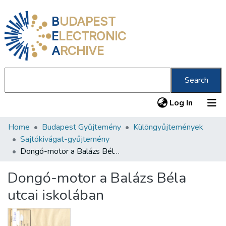
B
UDAPEST
E
LECTRONIC
A
RCHIVE
Search
(current
Log In
Home
Budapest Gyűjtemény
Különgyűjtemények
Communities & Collections
Sajtókivágat-gyűjtemény
All of DSpace
Dongó-motor a Balázs Béla utcai iskolában
Statistics
Dongó-motor a Balázs Béla
About us
utcai iskolában