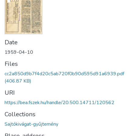
Date
1959-04-10
Files
cc2a850d9b7f4d20c5ab720f0b90d595d91a6939.pdf
(406.87 KB)
URI
https://bea.fszek.hu/handle/20.500.14711/120562
Collections
Sajtókivágat-gyűjtemény
Place, address