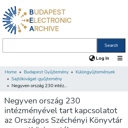
B
UDAPEST
E
LECTRONIC
A
RCHIVE
Search
(current
Log In
Home
Budapest Gyűjtemény
Különgyűjtemények
Communities & Collections
Sajtókivágat-gyűjtemény
All of DSpace
Negyven ország 230 intézményével tart kapcsolatot az Országos Széchényi Könyvtár nemzetközi osztálya
Statistics
Negyven ország 230
About us
intézményével tart kapcsolatot
az Országos Széchényi Könyvtár