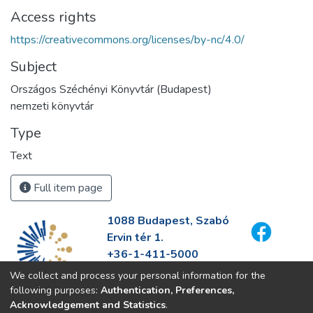
Access rights
https://creativecommons.org/licenses/by-nc/4.0/
Subject
Országos Széchényi Könyvtár (Budapest)
nemzeti könyvtár
Type
Text
Full item page
1088 Budapest, Szabó
Ervin tér 1.
+36-1-411-5000
info@fszek.hu
We collect and process your personal information for the
https://fszek.hu
following purposes:
Authentication, Preferences,
Acknowledgement and Statistics
.