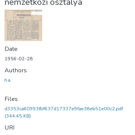
nemzetközi osztálya
Date
1956-02-28
Authors
h.a.
Files
d3353ca60993fbf637d17337e9fae38eb51e00c2.pdf
(344.45 KB)
URI