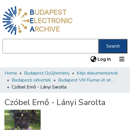
B
UDAPEST
E
LECTRONIC
A
RCHIVE
Search
(current
Log In
Home
Budapest Gyűjtemény
Képi dokumentumok
Communities & Collections
Budapesti sírkertek
Budapest VIII Fiumei út sírkert 4. rész
All of DSpace
Czóbel Ernő - Lányi Sarolta
Statistics
Czóbel Ernő - Lányi Sarolta
About us