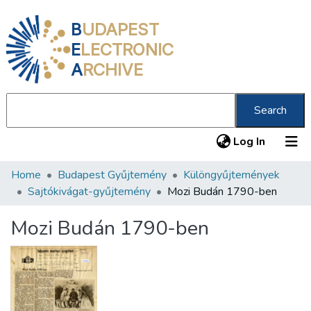
B
UDAPEST
E
LECTRONIC
A
RCHIVE
Search
(current
Log In
Home
Budapest Gyűjtemény
Különgyűjtemények
Communities & Collections
Sajtókivágat-gyűjtemény
Mozi Budán 1790-ben
All of DSpace
Mozi Budán 1790-ben
Statistics
About us