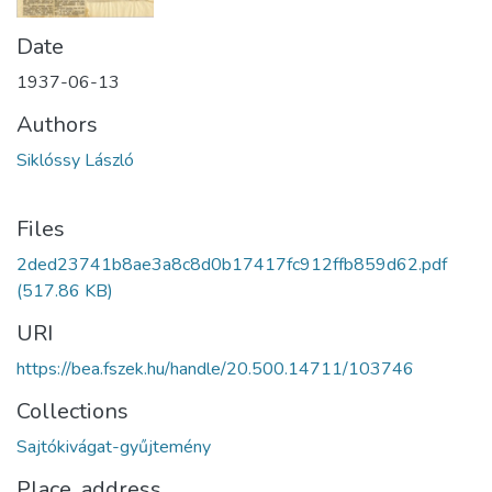
Date
1937-06-13
Authors
Siklóssy László
Files
2ded23741b8ae3a8c8d0b17417fc912ffb859d62.pdf
(517.86 KB)
URI
https://bea.fszek.hu/handle/20.500.14711/103746
Collections
Sajtókivágat-gyűjtemény
Place, address