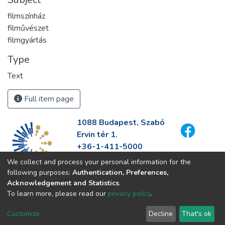
filmszínház
filművészet
filmgyártás
Type
Text
Full item page
1088 Budapest, Szabó
Ervin tér 1.
+36-1-411-5000
info@fszek.hu
We collect and process your personal information for the
https://fszek.hu
following purposes:
Authentication, Preferences,
Acknowledgement and Statistics
.
To learn more, please read our
privacy policy
.
Customize
Decline
That's ok