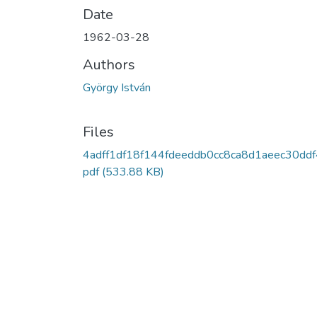
Date
1962-03-28
Authors
György István
Files
4adff1df18f144fdeeddb0cc8ca8d1aeec30ddf
pdf
(533.88 KB)