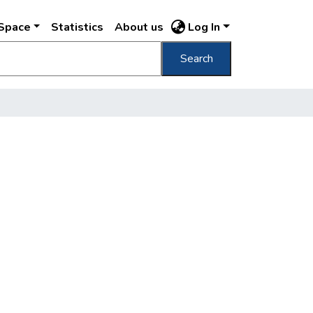
DSpace
Statistics
About us
Log In
Search