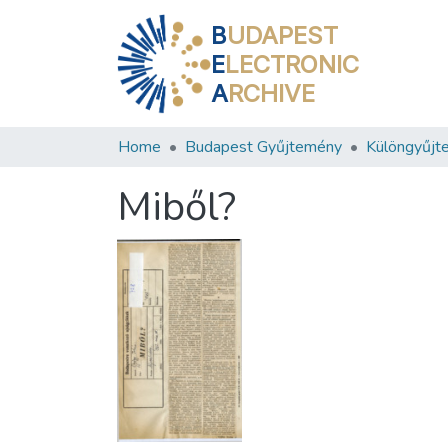
B
UDAPEST
E
LECTRONIC
A
RCHIVE
Home
Budapest Gyűjtemény
Különgyűjt
Miből?