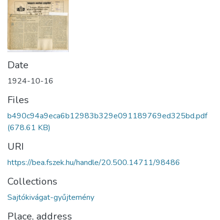
Date
1924-10-16
Files
b490c94a9eca6b12983b329e091189769ed325bd.pdf
(678.61 KB)
URI
https://bea.fszek.hu/handle/20.500.14711/98486
Collections
Sajtókivágat-gyűjtemény
Place, address