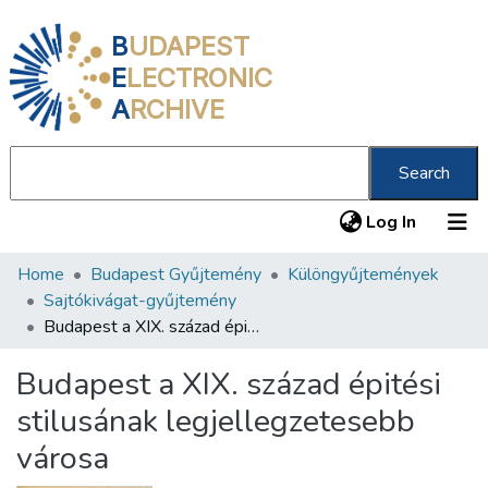
B
UDAPEST
E
LECTRONIC
A
RCHIVE
Search
(current
Log In
Home
Budapest Gyűjtemény
Különgyűjtemények
Communities & Collections
Sajtókivágat-gyűjtemény
All of DSpace
Budapest a XIX. század épitési stilusának legjellegzetesebb városa
Statistics
Budapest a XIX. század épitési
About us
stilusának legjellegzetesebb
városa