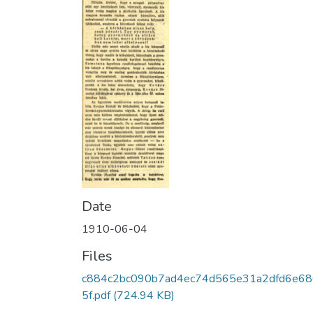
Date
1910-06-04
Files
c884c2bc090b7ad4ec74d565e31a2dfd6e6
5f.pdf
(724.94 KB)