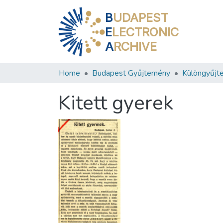
B
UDAPEST
E
LECTRONIC
A
RCHIVE
Home
Budapest Gyűjtemény
Különgyűjt
Kitett gyerek