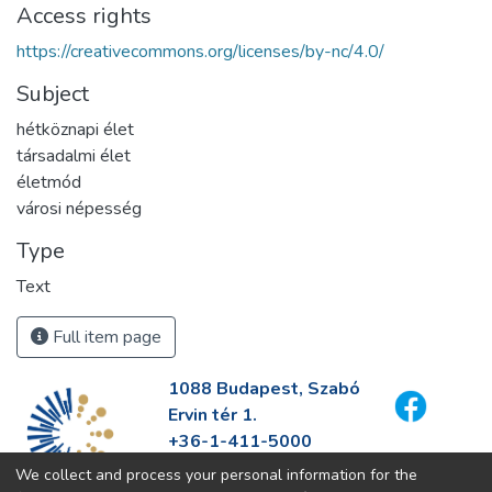
Access rights
https://creativecommons.org/licenses/by-nc/4.0/
Subject
hétköznapi élet
társadalmi élet
életmód
városi népesség
Type
Text
Full item page
1088 Budapest, Szabó
Ervin tér 1.
+36-1-411-5000
info@fszek.hu
We collect and process your personal information for the