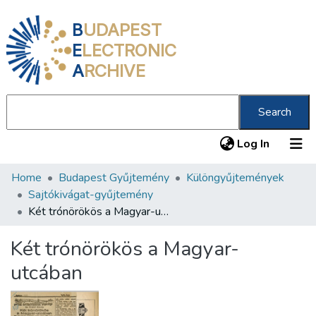
B
UDAPEST
E
LECTRONIC
A
RCHIVE
Search
(current
Log In
Home
Budapest Gyűjtemény
Különgyűjtemények
Communities & Collections
Sajtókivágat-gyűjtemény
All of DSpace
Két trónörökös a Magyar-utcában
Statistics
Két trónörökös a Magyar-
About us
utcában