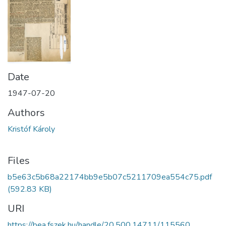
Date
1947-07-20
Authors
Kristóf Károly
Files
b5e63c5b68a22174bb9e5b07c5211709ea554c75.pdf
(592.83 KB)
URI
https://bea.fszek.hu/handle/20.500.14711/115560