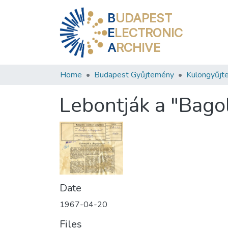
B
UDAPEST
E
LECTRONIC
A
RCHIVE
Home
Budapest Gyűjtemény
Különgyűjt
Lebontják a "Bago
Date
1967-04-20
Files