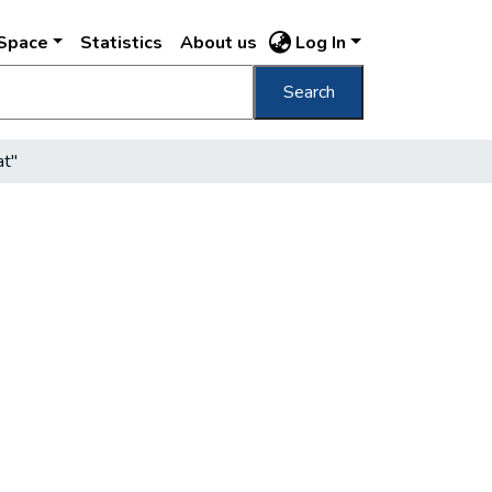
DSpace
Statistics
About us
Log In
Search
at"