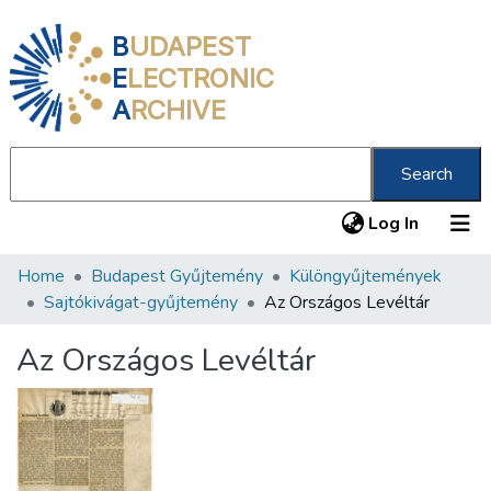
B
UDAPEST
E
LECTRONIC
A
RCHIVE
Search
(current
Log In
Home
Budapest Gyűjtemény
Különgyűjtemények
Communities & Collections
Sajtókivágat-gyűjtemény
Az Országos Levéltár
All of DSpace
Az Országos Levéltár
Statistics
About us