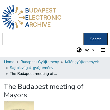
B
UDAPEST
E
LECTRONIC
A
RCHIVE
Search
(current
Log In
Home
Budapest Gyűjtemény
Különgyűjtemények
Communities & Collections
Sajtókivágat-gyűjtemény
All of DSpace
The Budapest meeting of Mayors
Statistics
The Budapest meeting of
About us
Mayors