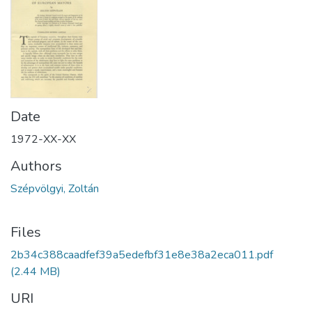
Date
1972-XX-XX
Authors
Szépvölgyi, Zoltán
Files
2b34c388caadfef39a5edefbf31e8e38a2eca011.pdf
(2.44 MB)
URI