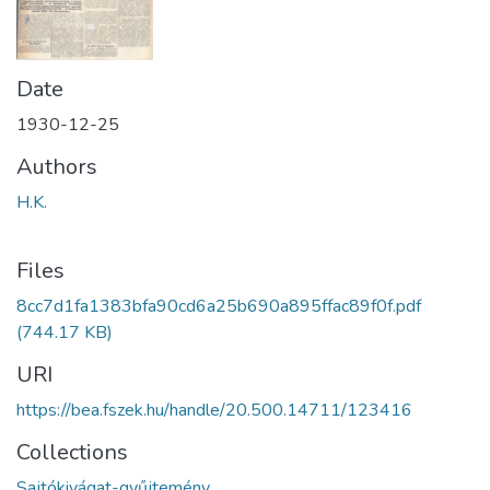
Date
1930-12-25
Authors
H.K.
Files
8cc7d1fa1383bfa90cd6a25b690a895ffac89f0f.pdf
(744.17 KB)
URI
https://bea.fszek.hu/handle/20.500.14711/123416
Collections
Sajtókivágat-gyűjtemény