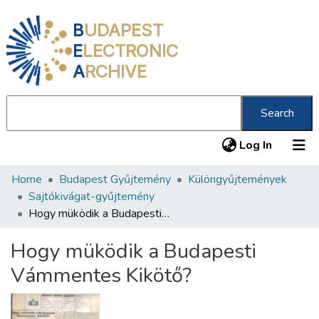
B
UDAPEST
E
LECTRONIC
A
RCHIVE
Search
(current
Log In
Home
Budapest Gyűjtemény
Különgyűjtemények
Communities & Collections
Sajtókivágat-gyűjtemény
All of DSpace
Hogy müködik a Budapesti Vámmentes Kikötő?
Statistics
Hogy müködik a Budapesti
About us
Vámmentes Kikötő?