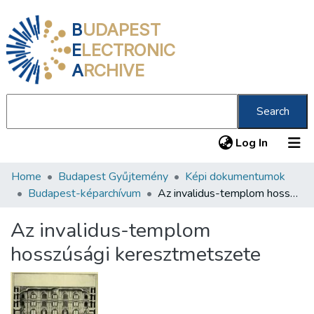
B
UDAPEST
E
LECTRONIC
A
RCHIVE
Search
(current
Log In
Home
Budapest Gyűjtemény
Képi dokumentumok
Communities & Collections
Budapest-képarchívum
Az invalidus-templom hosszúsági keresztmetszete
All of DSpace
Az invalidus-templom
Statistics
hosszúsági keresztmetszete
About us