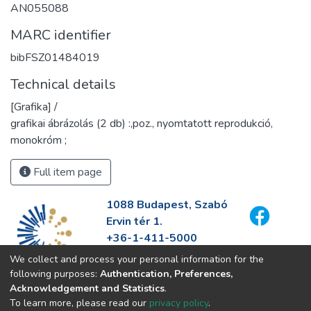
AN055088
MARC identifier
bibFSZ01484019
Technical details
[Grafika] /
grafikai ábrázolás (2 db) :,poz., nyomtatott reprodukció,
monokróm ;
Full item page
1088 Budapest, Szabó
Ervin tér 1.
+36-1-411-5000
info@fszek.hu
We collect and process your personal information for the
https://fszek.hu
following purposes:
Authentication, Preferences,
Acknowledgement and Statistics
.
To learn more, please read our
privacy policy
.