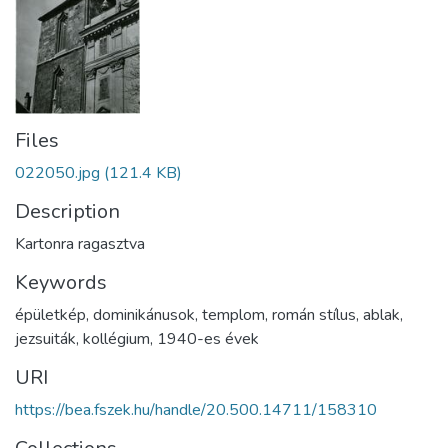
Files
022050.jpg
(121.4 KB)
Description
Kartonra ragasztva
Keywords
épületkép
,
dominikánusok
,
templom
,
román stílus
,
ablak
,
jezsuiták
,
kollégium
,
1940-es évek
URI
https://bea.fszek.hu/handle/20.500.14711/158310