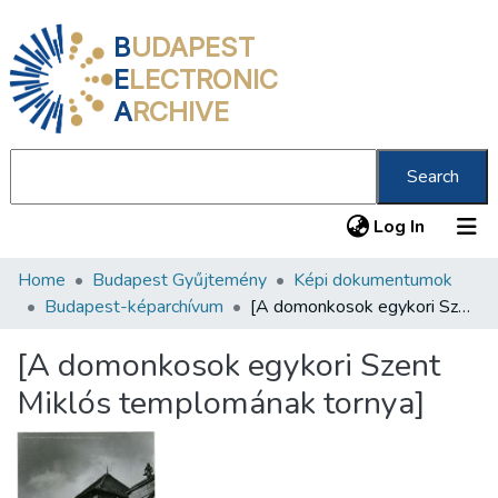
B
UDAPEST
E
LECTRONIC
A
RCHIVE
Search
(current
Log In
Home
Budapest Gyűjtemény
Képi dokumentumok
Communities & Collections
Budapest-képarchívum
[A domonkosok egykori Szent Miklós templomának tornya]
All of DSpace
[A domonkosok egykori Szent
Statistics
Miklós templomának tornya]
About us