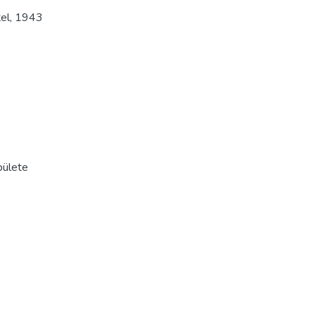
tel
,
1943
pülete