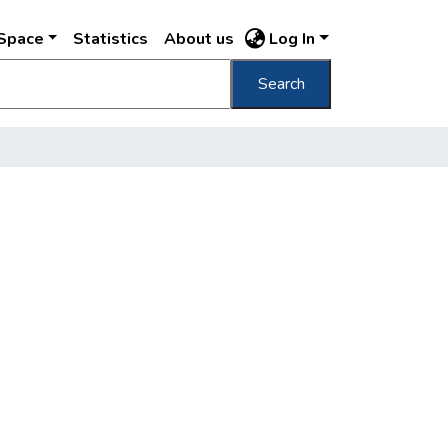
DSpace
Statistics
About us
Log In
Search