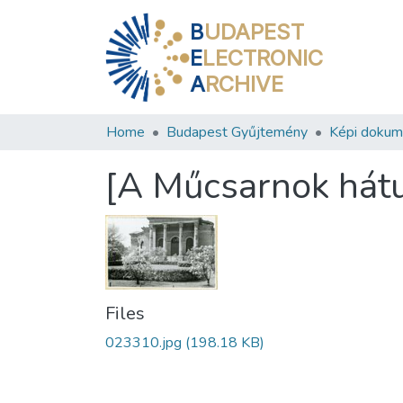
B
UDAPEST
E
LECTRONIC
A
RCHIVE
Home
Budapest Gyűjtemény
Képi doku
[A Műcsarnok hátu
Files
023310.jpg
(198.18 KB)