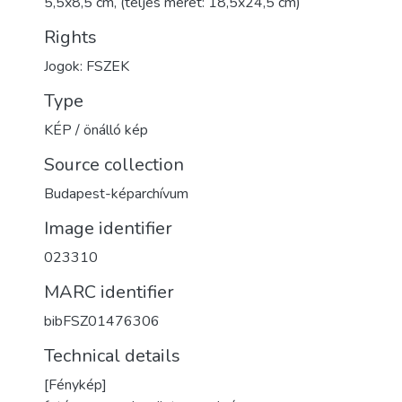
5,5x8,5 cm, (teljes méret: 18,5x24,5 cm)
Rights
Jogok: FSZEK
Type
KÉP / önálló kép
Source collection
Budapest-képarchívum
Image identifier
023310
MARC identifier
bibFSZ01476306
Technical details
[Fénykép]