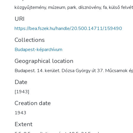
közgyűjtemény
,
múzeum
,
park
,
dísznövény
,
fa
,
külső felvé
URI
https://bea.fszek.hu/handle/20.500.14711/159490
Collections
Budapest-képarchívum
Geographical location
Budapest. 14. kerület. Dózsa György út 37. Műcsarnok é
Date
[1943]
Creation date
1943
Extent