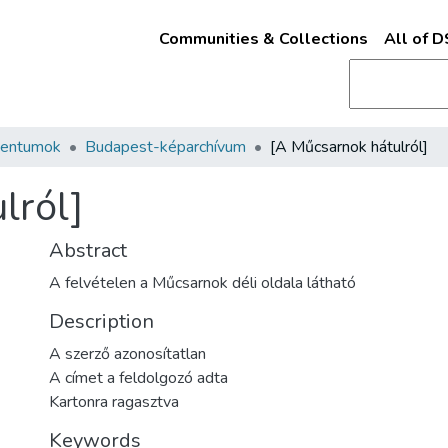
Communities & Collections
All of 
mentumok
Budapest-képarchívum
[A Műcsarnok hátulról]
lról]
Abstract
A felvételen a Műcsarnok déli oldala látható
Description
A szerző azonosítatlan
A címet a feldolgozó adta
Kartonra ragasztva
Keywords