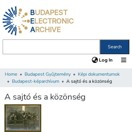
B
UDAPEST
E
LECTRONIC
A
RCHIVE
Search
(current
Log In
Home
Budapest Gyűjtemény
Képi dokumentumok
Communities & Collections
Budapest-képarchívum
A sajtó és a közönség
All of DSpace
A sajtó és a közönség
Statistics
About us