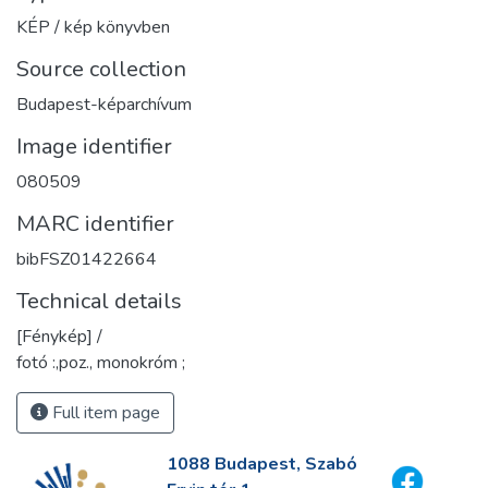
KÉP / kép könyvben
Source collection
Budapest-képarchívum
Image identifier
080509
MARC identifier
bibFSZ01422664
Technical details
[Fénykép] /
fotó :,poz., monokróm ;
Full item page
1088 Budapest, Szabó