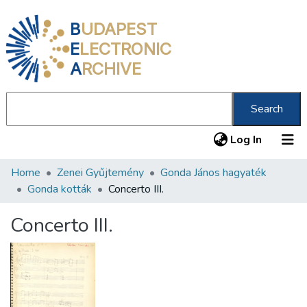
B
UDAPEST
E
LECTRONIC
A
RCHIVE
Search
(current
Log In
Home
Zenei Gyűjtemény
Gonda János hagyaték
Communities & Collections
Gonda kották
Concerto III.
All of DSpace
Concerto III.
Statistics
About us