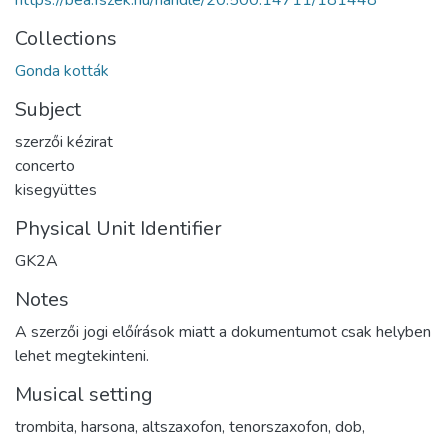
https://bea.fszek.hu/handle/20.500.14711/181448
Collections
Gonda kották
Subject
szerzői kézirat
concerto
kisegyüttes
Physical Unit Identifier
GK2A
Notes
A szerzői jogi előírások miatt a dokumentumot csak helyben
lehet megtekinteni.
Musical setting
trombita, harsona, altszaxofon, tenorszaxofon, dob,