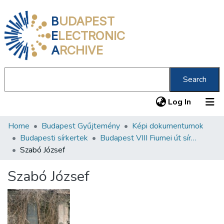
B
UDAPEST
E
LECTRONIC
A
RCHIVE
Search
(current
Log In
Home
Budapest Gyűjtemény
Képi dokumentumok
Communities & Collections
Budapesti sírkertek
Budapest VIII Fiumei út sírkert 3. rész
All of DSpace
Szabó József
Statistics
Szabó József
About us